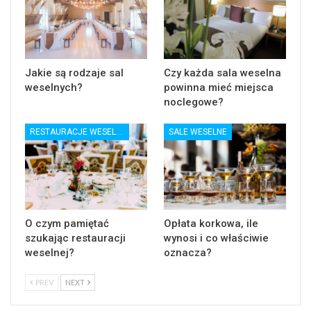
Jakie są rodzaje sal
Czy każda sala weselna
weselnych?
powinna mieć miejsca
noclegowe?
RESTAURACJE WESELNE
SALE WESELNE
O czym pamiętać
Opłata korkowa, ile
szukając restauracji
wynosi i co właściwie
weselnej?
oznacza?
PREV
NEXT