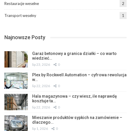
Restauracje weselne
2
Transport weselny
1
Najnowsze Posty
Garaż betonowy a granica działki – co warto
wiedzieć…
lip 23, 2026
0
Plex by Rockwell Automation – cyfrowa rewolucja
w…
lip 22, 2026
0
Hala magazynowa – czy wiesz, ile naprawdę
kosztuje ta…
lip 22, 2026
0
Mieszanie produktów sypkich na zamówienie –
dlaczego…
lip 1, 2026
0