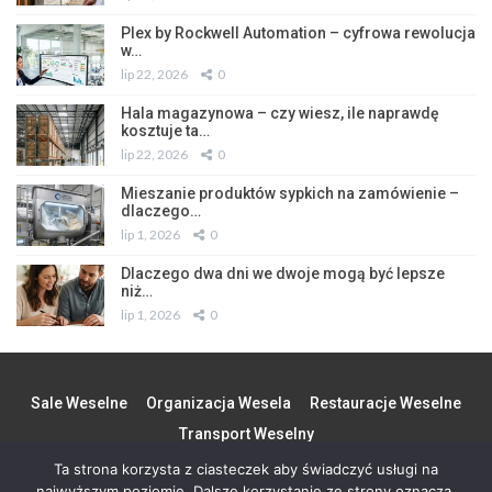
Plex by Rockwell Automation – cyfrowa rewolucja
w…
lip 22, 2026
0
Hala magazynowa – czy wiesz, ile naprawdę
kosztuje ta…
lip 22, 2026
0
Mieszanie produktów sypkich na zamówienie –
dlaczego…
lip 1, 2026
0
Dlaczego dwa dni we dwoje mogą być lepsze
niż…
lip 1, 2026
0
Sale Weselne
Organizacja Wesela
Restauracje Weselne
Transport Weselny
Ta strona korzysta z ciasteczek aby świadczyć usługi na
najwyższym poziomie. Dalsze korzystanie ze strony oznacza,