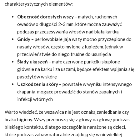
charakterystycznych elementów:
Obecność dorosłych wszy
– małych, ruchomych
owadów o długości 2-3 mm, które można zauważyć
podczas przeczesywania włosów nad białą kartką
Gnidy
– perłowobiałe jaja wszy mocno przyczepione do
nasady włosów, często mylone z łupieżem, jednak w
przeciwieństwie do niego trudne do usunięcia
Ślady ukąszeń
– małe czerwone punkciki skupione
głównie na karku i za uszami, będące efektem wpijania się
pasożytów w skórę
Uszkodzenia skóry
– powstałe w wyniku intensywnego
drapania, mogące prowadzić do stanów zapalnych i
infekcji wtórnych
Warto wiedzieć, że wszawica nie jest oznaką zaniedbania czy
braku higieny. Wszy przenoszą się z głowy na głowę podczas
bliskiego kontaktu, dlatego szczególnie narażone są dzieci,
które podczas zabaw naturalnie znajdują się w niewielkiej