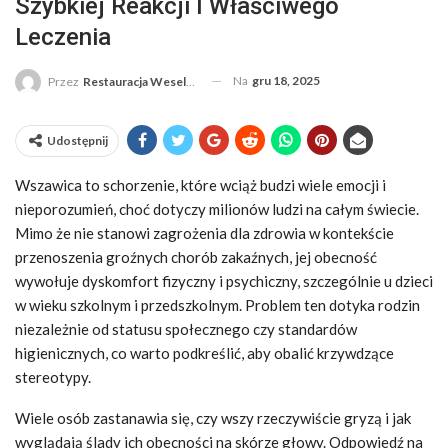
Szybkiej Reakcji I Właściwego
Leczenia
Na
gru 18, 2025
Przez
Restauracja Weselna
Udostępnij
Wszawica to schorzenie, które wciąż budzi wiele emocji i
nieporozumień, choć dotyczy milionów ludzi na całym świecie.
Mimo że nie stanowi zagrożenia dla zdrowia w kontekście
przenoszenia groźnych chorób zakaźnych, jej obecność
wywołuje dyskomfort fizyczny i psychiczny, szczególnie u dzieci
w wieku szkolnym i przedszkolnym. Problem ten dotyka rodzin
niezależnie od statusu społecznego czy standardów
higienicznych, co warto podkreślić, aby obalić krzywdzące
stereotypy.
Wiele osób zastanawia się, czy wszy rzeczywiście gryzą i jak
wyglądają ślady ich obecności na skórze głowy. Odpowiedź na