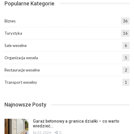
Popularne Kategorie
Biznes
36
Turystyka
16
Sale weselne
6
Organizacja wesela
5
Restauracje weselne
2
Transport weselny
1
Najnowsze Posty
Garaż betonowy a granica działki – co warto
wiedzieć…
lip 23, 2026
0