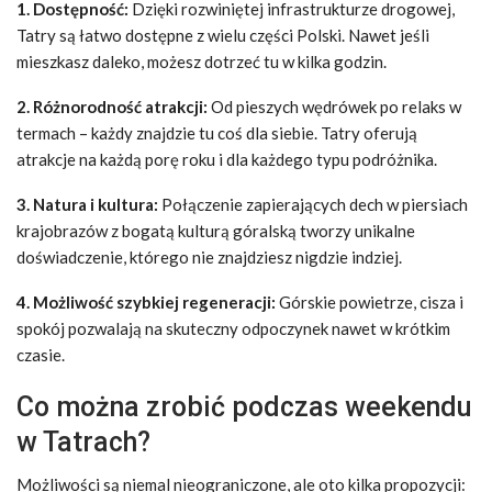
1. Dostępność:
Dzięki rozwiniętej infrastrukturze drogowej,
Tatry są łatwo dostępne z wielu części Polski. Nawet jeśli
mieszkasz daleko, możesz dotrzeć tu w kilka godzin.
2. Różnorodność atrakcji:
Od pieszych wędrówek po relaks w
termach – każdy znajdzie tu coś dla siebie. Tatry oferują
atrakcje na każdą porę roku i dla każdego typu podróżnika.
3. Natura i kultura:
Połączenie zapierających dech w piersiach
krajobrazów z bogatą kulturą góralską tworzy unikalne
doświadczenie, którego nie znajdziesz nigdzie indziej.
4. Możliwość szybkiej regeneracji:
Górskie powietrze, cisza i
spokój pozwalają na skuteczny odpoczynek nawet w krótkim
czasie.
Co można zrobić podczas weekendu
w Tatrach?
Możliwości są niemal nieograniczone, ale oto kilka propozycji: