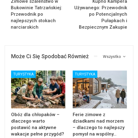
Zimowe szaleństwo w
Kupno Kampera
Bukowinie Tatrzańskiej:
Używanego: Przewodnik
Przewodnik po
po Potencjalnych
najlepszych stokach
Pułapkach i
narciarskich
Bezpiecznym Zakupie
Może Ci Się Spodobać Również
Wszystko
TURYSTYKA
TURYSTYKA
Obóz dla chłopaków –
Ferie zimowe z
dlaczego warto
dziadkami nad morzem
postawić na aktywne
– dlaczego to najlepszy
wakacje pełne przygód?
pomysł na wspólny…