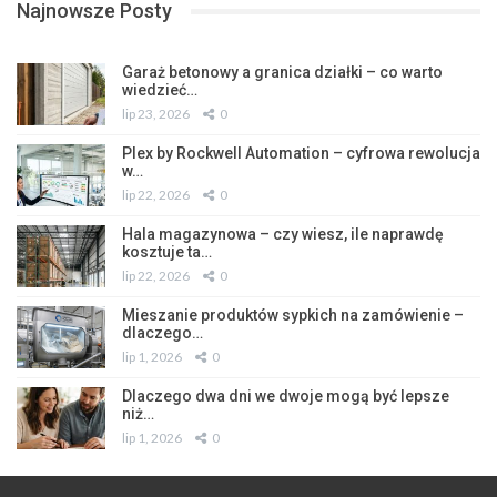
Najnowsze Posty
Garaż betonowy a granica działki – co warto
wiedzieć…
lip 23, 2026
0
Plex by Rockwell Automation – cyfrowa rewolucja
w…
lip 22, 2026
0
Hala magazynowa – czy wiesz, ile naprawdę
kosztuje ta…
lip 22, 2026
0
Mieszanie produktów sypkich na zamówienie –
dlaczego…
lip 1, 2026
0
Dlaczego dwa dni we dwoje mogą być lepsze
niż…
lip 1, 2026
0